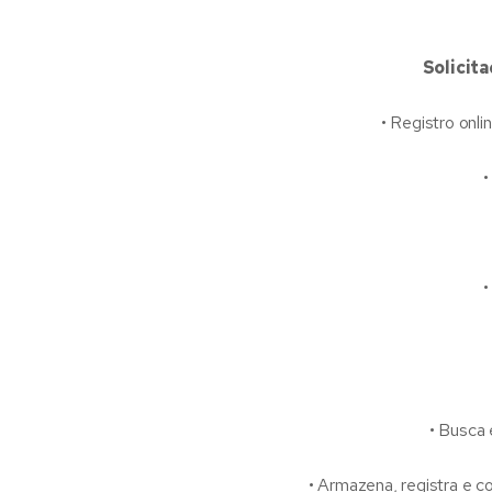
Solicita
• Registro online
• C
• H
• Busca e
• Armazena, registra e co