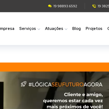
19 98893.6592
19 382
mpresa
Serviços
Atuações
Blog
Projetos