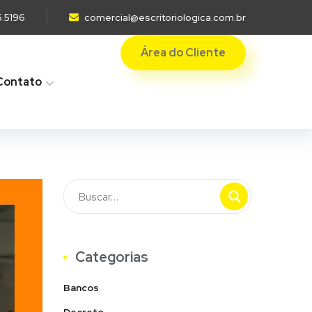
5.5196
comercial@escritoriologica.com.br
Área do Cliente
Contato
Categorias
Bancos