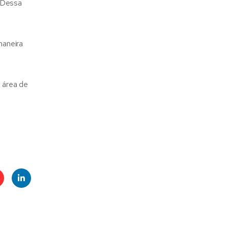
. Dessa
maneira
 área de