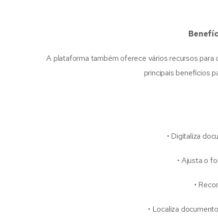
Benefíc
A plataforma também oferece vários recursos para cli
principais benefícios 
• Digitaliza docu
• Ajusta o fo
• Reconh
• Localiza documentos,